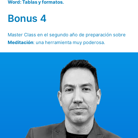
Word: Tablas y formatos.
Bonus 4
Master Class en el segundo año de preparación sobre
Meditación
: una herramienta muy poderosa.