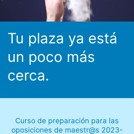
Tu plaza ya está
un poco más
cerca.
Curso de preparación para las
oposiciones de maestr@s 2023-